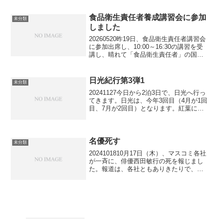
商品があって、決めるのに迷いました
が、最も売れていて（口コミの数も最
多）、評判の良...
食品衛生責任者養成講習会に参加
未分類
しました
20260520昨19日、食品衛生責任者講習会
に参加出席し、10:00～16:30の講習を受
講し、晴れて「食品衛生責任者」の国家
資格を得ました。会場は、神田神保町駅
徒歩5分の日本教育会館8F大会議室。約
170名の受講者の中で最長老（見渡した...
日光紀行第3弾1
未分類
20241127今日から2泊3日で、日光へ行っ
てきます。日光は、今年3回目（4月が1回
目、7月が2回目）となります。紅葉に
は、少々遅すぎるかもしれませんが、飼
い猫の調子が小康状態なので、決行しま
した。ペットシッターのMさんには、何
度も何度も...
名優死す
未分類
2024101810月17日（木）、マスコミ各社
が一斉に、俳優西田敏行の死を報じまし
た。報道は、各社ともありきたりで、
『釣りバカ日誌』、『池中玄太80キ
ロ』、『もしもピアノが弾けたなら』で
紅白出場、『ドクターX』、幾つかの大河
ドラマ等々に出...