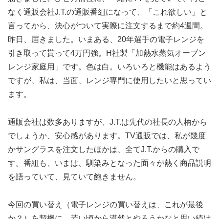
なく通販会社J.T.の通販番組になって、「これ欲しい」と
言ってから、決心がついて実際に注文するまで約4週間。
昨日、届きました。いまある、20年選手の電子レンジを
引き取って貰って4万円強。H社製「加熱水蒸気オーブン
レンジ家庭用」です。色は白。いろいろと機能はあるよう
ですが、私は、当面、レンジ専門に使用したいと思ってい
ます。
通販会社は数多ありますが、J.T.は先代の社長の人柄から
でしょうか、安心感があります。TV通販では、私が幾度
かサングラスを注文したほかは、全てJ.T.からの購入で
す。番組も、いまは、馴染みとなった面々が熱く商品説明
を語っていて、見ていて飽きません。
今回の買い替え（電子レンジの買い替えは、これが最後
か？）を契機に、若い頃から漠然とやろうかなと思い続け