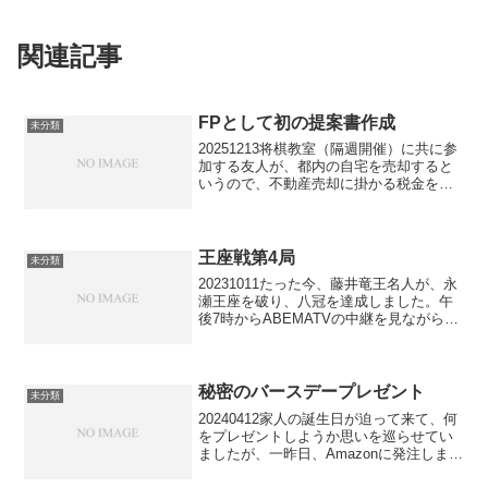
関連記事
FPとして初の提案書作成
未分類
20251213将棋教室（隔週開催）に共に参
加する友人が、都内の自宅を売却すると
いうので、不動産売却に掛かる税金を教
えて欲しいと依頼があり、3日前
（12/10) 教室終了後に神田駅近喫茶ベ
ローチェで、前の晩に3時間掛けてA3一
枚にまとめた提...
王座戦第4局
未分類
20231011たった今、藤井竜王名人が、永
瀬王座を破り、八冠を達成しました。午
後7時からABEMATVの中継を見ながら、
世界最高の将棋頭脳の持ち主同士の息詰
まる熱戦を堪能していたところでした。
AI予想永瀬98%の最終盤で、私でも詰め
られそ...
秘密のバースデープレゼント
未分類
20240412家人の誕生日が迫って来て、何
をプレゼントしようか思いを巡らせてい
ましたが、一昨日、Amazonに発注しまし
た。「マッサージベッド」です。多数の