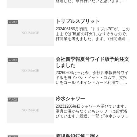
経過した、今日行いたいと思います。率
直な感想として、”死ぬまで続けたい”で
す。水が最も冷たい12月、1月、2月の3か
月間、欠かさず続けられたということ
は、3...
トリプルスプリット
未分類
202406186月初頭、”トリプル70"が、この
ままでは”風前の灯火”になりそうなので、
打開策を考えました。まず、7日間連続
で、区立総合体育館ジムで1時間みっちり
トレーニングしました。往復は自転車。
行って帰って1時間半。これなら毎日、続
け...
会社四季報夏号ワイド版予約注文
未分類
しました
20260603たった今、会社四季報夏号ワイ
ド版をヨドバシ・ドット・コムで、支払
いをゴールドポイントカード利用で、予
約注文（6月17日が発売日）した処です。
この注文の仕方で、定価3,779円が、12%
のポイントが付与され、実質12%引き
冷水シャワー
未分類
の、...
20231206毎日シャワーを浴びています。
湯舟に浸からなくともシャワーは必ず浴
びています。最近、一部で”冷水シャワ
ー”が人気のようです。11月30日に偶々イ
ンターネットで、冷水シャワーに関する
記事を見つけ、読み進めていくうちに、
自分もやっ...
鹿児島紀行第二弾４