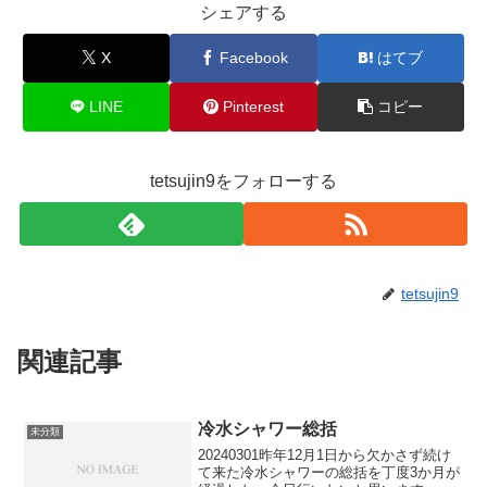
シェアする
X
Facebook
はてブ
LINE
Pinterest
コピー
tetsujin9をフォローする
tetsujin9
関連記事
冷水シャワー総括
未分類
20240301昨年12月1日から欠かさず続け
て来た冷水シャワーの総括を丁度3か月が