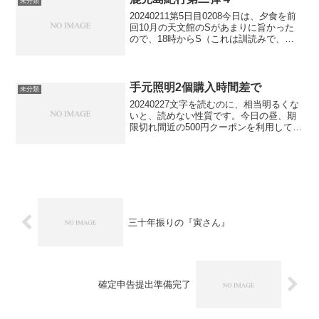
未分類
20240211第5日目0208今日は、夕食を前
回10月の天文館のSがあまりに旨かった
ので、18時からS（これは訓読みで、正
式名称は音読みでN）を予約。午後は、こ
の前と同じコインランドリーで洗濯をし
することに。所用時間1時間なのでこの時
間を...
手元照明2個購入時間差で
未分類
20240227文字を読むのに、相当明るくな
いと、読めない性質です。今日の昼、期
限切れ間近の500円クーポンを利用して、
いきなりステーキにて、「赤味ロース150
ｇ」とプラチナ特典で生ビールを注文
し、支払い６90円。GＷ期間、ライス・
スープ・...
三十年振りの『寅さん』
確定申告提出準備完了