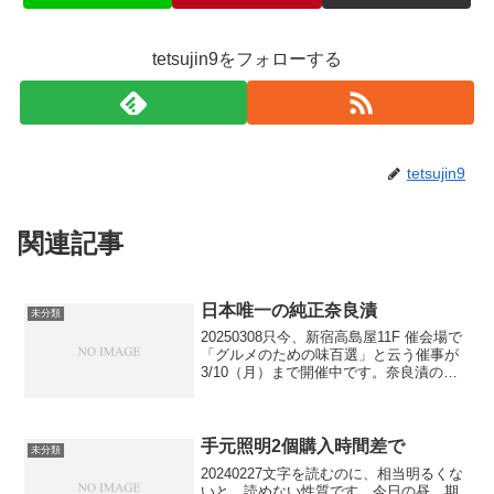
tetsujin9をフォローする
tetsujin9
関連記事
日本唯一の純正奈良漬
未分類
20250308只今、新宿高島屋11F 催会場で
「グルメのための味百選」と云う催事が
3/10（月）まで開催中です。奈良漬の今
西本店（江戸時代末期創業、日本で唯
一、昔からの製法を守り通していま
す。）から新宿高島屋の催事イベントに
出店するという...
手元照明2個購入時間差で
未分類
20240227文字を読むのに、相当明るくな
いと、読めない性質です。今日の昼、期