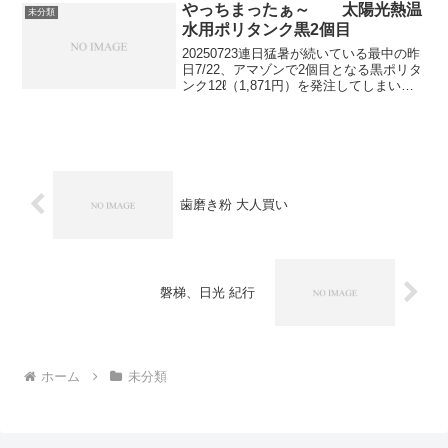
悔しい...
やっちまったぁ～ 太陽光熱温
未分類
水用ポリタンク黒2個目
20250723連日猛暑が続いている最中の昨
日7/22、アマゾンで2個目となる黒ポリタ
ンク12ℓ（1,871円）を発注してしまいま
した。以前.この猛暑を利用すべく太陽光
熱温水シャワーを浴びようとポリタンク
黒と白を注文したことは投稿済み(７/...
歯磨き粉 大人買い
磐梯、日光 紀行
ホーム
未分類