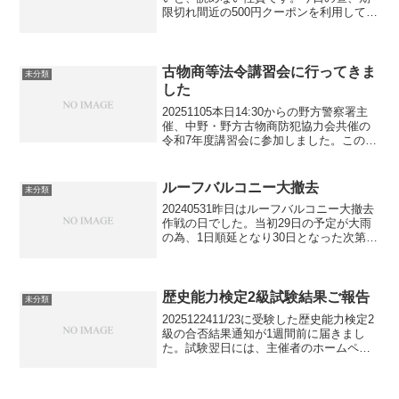
限切れ間近の500円クーポンを利用して、
いきなりステーキにて、「赤味ロース150
ｇ」とプラチナ特典で生ビールを注文
し、支払い６90円。GＷ期間、ライス・
スープ・...
古物商等法令講習会に行ってきま
未分類
した
20251105本日14:30からの野方警察署主
催、中野・野方古物商防犯協力会共催の
令和7年度講習会に参加しました。この講
習会は年に一度開催されていて、2018年
に古物商となって以来、毎年(コロナ期を
除く）参加しています。私の場合、監督
ルーフバルコニー大撤去
未分類
官庁...
20240531昨日はルーフバルコニー大撤去
作戦の日でした。当初29日の予定が大雨
の為、1日順延となり30日となった次第で
す。バルコニーにある全て（樫材のベン
チ、大型3鉢以外）の撤去をします。午後
1時半、ハイエースで業者到着。私も頭に
タオル...
歴史能力検定2級試験結果ご報告
未分類
2025122411/23に受験した歴史能力検定2
級の合否結果通知が1週間前に届きまし
た。試験翌日には、主催者のホームペー
ジで解答が参照可能で、50問中30問正答
が合格ラインとみなされていて、私の解
答（問題用紙持ち帰り可能でした）は、