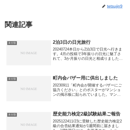
tetsujin9
関連記事
2泊3日の日光旅行
未分類
20240724本日から2泊3日で日光へ行きま
す。4月の投稿で3年振りの日光に魅了さ
れて、3か月振りの日光と相成りました。
1泊目は奥日光の源泉掛け流し温泉のホテ
ル(朝食付き）、2泊目は神橋から程近
い、外資系ホテル（食事なし）（前回宿
泊したホ...
町内会バザー用に供出しました
未分類
20230911「町内会が開催するバザーにご
協力ください」とのポスターがマンショ
ンの掲示板に貼られていました。マンシ
ョン暮らしで、なかなか地元とお付き合
いができていないので、（とはいって
も、昨年1年間は、マンションの町内会担
当をしていました...
歴史能力検定2級試験結果ご報告
未分類
2025122411/23に受験した歴史能力検定2
級の合否結果通知が1週間前に届きまし