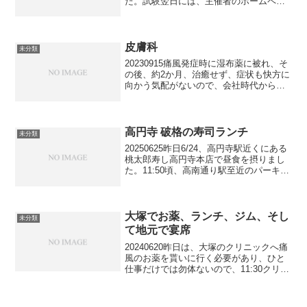
た。試験翌日には、主催者のホームペー
ジで解答が参照可能で、50問中30問正答
が合格ラインとみなされていて、私の解
答（問題用紙持ち帰り可能でした）は、
悔しい...
皮膚科
未分類
20230915痛風発症時に湿布薬に被れ、そ
の後、約2か月、治癒せず、症状も快方に
向かう気配がないので、会社時代からお
世話になっている新橋の皮膚科に診て貰
うことにしました。私の1歳年長である先
生とは、20年来のお付き合いです。この
年齢になる...
高円寺 破格の寿司ランチ
未分類
20250625昨日6/24、高円寺駅近くにある
桃太郎寿し高円寺本店で昼食を摂りまし
た。11:50頃、高南通り駅至近のパーキン
グメーターにクルマを停め、足早に向か
います。彼女は既に店内で待機中。
元々、ランチタイムは、驚く程のコスト
パフォーマ...
大塚でお薬、ランチ、ジム、そし
未分類
て地元で宴席
20240620昨日は、大塚のクリニックへ痛
風のお薬を貰いに行く必要があり、ひと
仕事だけでは勿体ないので、11:30クリニ
ック、12:00ランチ、13:15ジムの大まか
なスケジュールを立てました。クリニッ
クは待つことなくスムーズに事が進み