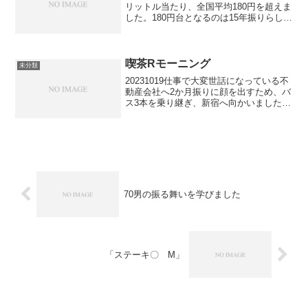
リットル当たり、全国平均180円を超えま
した。180円台となるのは15年振りらし
い。来週には190円も見えてくるようで
す。私が運転している車はS社のLで
1600ccです。昨日メーターパネルを確認
し...
喫茶Rモーニング
未分類
20231019仕事で大変世話になっている不
動産会社へ2か月振りに顔を出すため、バ
ス3本を乗り継ぎ、新宿へ向かいました。
朝8時台は、1時間当たりのバスの本数も
多く、余り待つことなく目的地へ到着出
来ました。新宿で用を済まし、次は、東
銀座です。...
70男の振る舞いを学びました
「ステーキ〇 M」