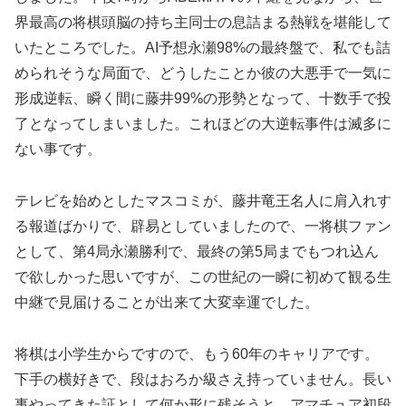
界最高の将棋頭脳の持ち主同士の息詰まる熱戦を堪能して
いたところでした。AI予想永瀬98%の最終盤で、私でも詰
められそうな局面で、どうしたことか彼の大悪手で一気に
形成逆転、瞬く間に藤井99%の形勢となって、十数手で投
了となってしまいました。これほどの大逆転事件は滅多に
ない事です。
テレビを始めとしたマスコミが、藤井竜王名人に肩入れす
る報道ばかりで、辟易としていましたので、一将棋ファン
として、第4局永瀬勝利で、最終の第5局までもつれ込ん
で欲しかった思いですが、この世紀の一瞬に初めて観る生
中継で見届けることが出来て大変幸運でした。
将棋は小学生からですので、もう60年のキャリアです。
下手の横好きで、段はおろか級さえ持っていません。長い
事やってきた証として何か形に残そうと、アマチュア初段