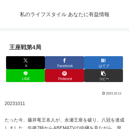
私のライフスタイル あなたに有益情報
王座戦第4局
X
Facebook
はてブ
LINE
Pinterest
コピー
2023.10.11
20231011
たった今、藤井竜王名人が、永瀬王座を破り、八冠を達成
しました。午後7時からABEMATVの中継を見ながら、世