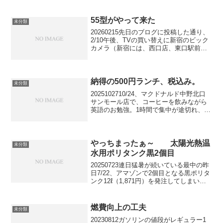
に、回数を増やしたり、時間を長くした
り、入浴時に湯舟、シャワー、湯舟、シ
ャワ...
55型がやって来た
未分類
20260215先日のブログに投稿した通り、
2/10午後、TVの買い替えに新宿のビック
カメラ（新宿には、西口店、東口駅前
店、東口店の3店あり、伊勢丹近くの”東
口店”です。）に行きました。その前に、
予定通り”ル・ブラン新宿店”で名物のドリ
ア｛...
納得の500円ランチ、税込み。
未分類
2025102710/24、マクドナルド中野北口
サンモール店で、コーヒーを飲みながら
英語のお勉強。1時間で集中が途切れ、時
は昼前。サイゼリヤが500円ランチを始め
たらしい事を先日知って、一度行ってみ
たいと思っていたところなので、近くの
店を検...
やっちまったぁ～ 太陽光熱温
未分類
水用ポリタンク黒2個目
20250723連日猛暑が続いている最中の昨
日7/22、アマゾンで2個目となる黒ポリタ
ンク12ℓ（1,871円）を発注してしまいま
した。以前.この猛暑を利用すべく太陽光
熱温水シャワーを浴びようとポリタンク
黒と白を注文したことは投稿済み(７/...
燃費向上の工夫
未分類
20230812ガソリンの値段がレギュラー1