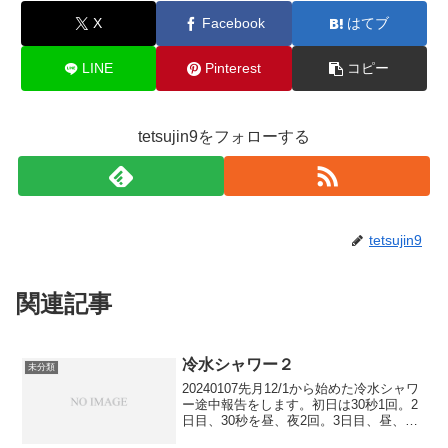
X
Facebook
はてブ
LINE
Pinterest
コピー
tetsujin9をフォローする
tetsujin9
関連記事
冷水シャワー２
未分類
20240107先月12/1から始めた冷水シャワ
ー途中報告をします。初日は30秒1回。2
日目、30秒を昼、夜2回。3日目、昼、夕
方、夜3回。以後、余りの気持ちの良さ