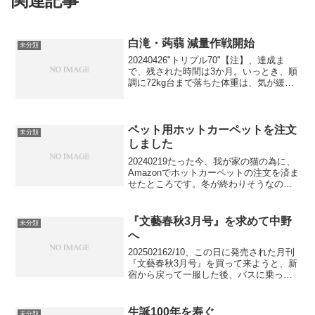
関連記事
白滝・蒟蒻 減量作戦開始
未分類
20240426"トリプル70"【注】、達成ま
で、残された時間は3か月。いっとき、順
調に72kg台まで落ちた体重は、気が緩ん
だか、そのまま落ち続けるどころかプラ
スに転上し、只今75kg台。これではいか
んと、5日前から、夕飯は、米の替りに白
滝...
ペット用ホットカーペットを注文
未分類
しました
20240219たった今、我が家の猫の為に、
Amazonでホットカーペットの注文を済ま
せたところです。冬が終わりそうなの
に、なぜ、今？と疑問に思われたかもし
れません。うちの猫は体調が悪く、寒さ
にとても弱いのです。現在、彼女（猫の
『文藝春秋3月号』を求めて中野
未分類
こと）の居場...
へ
202502162/10、この日に発売された月刊
『文藝春秋3月号』を買って来ようと、新
宿から戻って一服した後、バスに乗って
中野に行きました。この二十年、書店減
少に歯止めが掛からず、自分の住むエリ
アでも、個人経営の小書店を別にすれ
生誕100年を寿ぐ
未分類