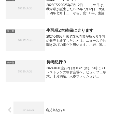
ば、大型書店...
202507222025年7月12日 この日は、
我が母が誕生した1925年7月12日 大正
十四年七月十二日から丁度100年。生誕
100年に当たる特別な記念すべき日です。
朝、 茅場町交差点から乗り込んだ兄と二
人で、首都高、常磐自動車道を走り...
牛乳瓶2本確保に走ります
未分類
202404093月末で森永乳業が瓶入り牛乳
の販売を終了したことは、ニュースでお
聞き及びの事だと思います。小岩井乳業
は、数年前に止めています。大手乳業メ
ーカーが次々と瓶入り牛乳の販売を終了
している中、明治乳業は、変わらず、瓶
入り牛乳の宅配を...
長崎紀行３
未分類
20241031旅行2日目10/21(月)、9時に７F
レストランの朝食会場へ。ビュッフェ形
式、十分満足。人参フレッシュジュース3
杯お代わりで、寿命が３日延びました。
地元島原酪農の瓶牛乳は、しっかり２
本。炭水化物の摂り過ぎに注意し、健康
的な朝...
鹿児島紀行６