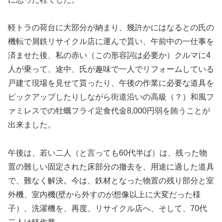
軽トラの荷台に大部分が納まり、幾許かにはなるとの氏の
機転で屑鉄リサイクル店に運んで貰い、午前中の一仕事を
済ませた後、私の赤い（この形容詞は必要か）クルマに4
人が乗って、途中、氏が趣味で一人でリフォームしている
戸建て現場を見せて貰ったり、午後の作業に必要な道具を
ピックアップしたりしながら街道沿いの高級（？）和風フ
ァミレスでの牡蠣フライ定食代金8,000円弱を賄うことが
出来ました。
午後は、若い二人（と言っても60代半ば）は、残った物
置の難しい固定された床部分の撤去を、用途に適した道具
で、難なく解決。今は、鉄材となった物置の残り部分と室
外機、室内機(壁から外すのが想像以上に大変だった様
子）、洗濯機を、再度、リサイクル店へ、そして、70代