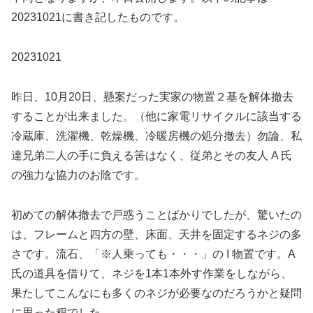
20231021に書き記したものです。
20231021
昨日、10月20日、懸案だった実家の物置２基を解体撤去
することが出来ました。（他に家電リサイクルに該当する
冷蔵庫、洗濯機、乾燥機、冷暖房機の処分撤去）勿論、私
達兄弟二人の手に負える筈はなく、従弟とその友人 A 氏
の強力な協力のお陰です。
初めての解体撤去で戸惑うことばかりでしたが、驚いたの
は、フレームと四方の壁、床面、天井を固定するネジの多
さです。流石、「※人乗っても・・・」の I 物置です。A
氏の道具を借りて、ネジを1本1本外す作業をしながら、
果たしてこんなにも多くのネジが必要なのだろうかと疑問
に思った程でした。