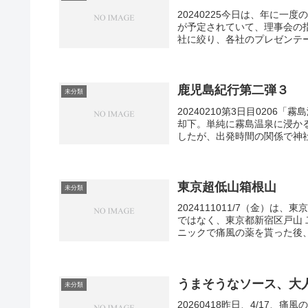
20240225今日は、年に
が予定されていて、理事会の
社に絞り、各社のプレゼンテー
鹿児島紀行第二弾３
未分類
20240210第3日目020
却下。単純に霧島温泉に浸か
したが、出発時間の関係で神社
東京超低山箱根山
未分類
2024111011/7（金）
ではなく、東京都新宿区戸山
ニックで痛風の薬を貰った後、箱
うまそうなソース、大
未分類
20260418昨日、4/17