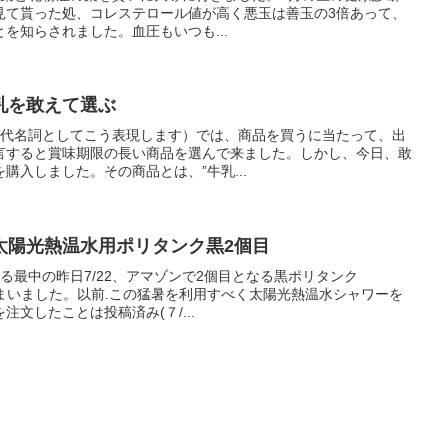
見て貰った処、コレステロール値が高く悪玉は善玉の3倍あって、
を知らされました。血圧もいつも...
乳を敢えて選ぶ
売店の代名詞としてこう表現します）では、商品を買うに当たって、出
言すると賞味期限の長い商品を選んで来ました。しかし、今日、敢
購入しました。その商品とは、”牛乳...
陽光熱温水用ポリタンク黒2個目
ている最中の昨日7/22、アマゾンで2個目となる黒ポリタンク
てしまいました。以前.この猛暑を利用すべく太陽光熱温水シャワーを
文したことは投稿済み(７/...