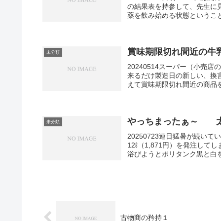
の結果表を持参して、先生に
薬を飲み始める状態ということ
賞味期限切れ間近の牛
未分類
20240514スーパー（小
来るだけ製造日の新しい、換
えて賞味期限切れ間近の商品を
やっちまったぁ～ 太
未分類
20250723連日猛暑が続い
12ℓ（1,871円）を発注し
浴びようとポリタンク黒と白を注
古物商の矜持１