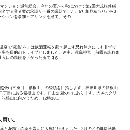
一度のマンション通常総会。今年の夏から秋にかけて第2回大規模修繕
指名する業者案の承認が一番の議題でした。5社相見積もりから3
ションを事前ヒアリングを経て、その...
6「霧島温泉で“霧島”を」は飲酒運転を惹き起こす恐れ無きにしも非ずで
る事を目的のドライブとしました。途中、霧島神宮（前回も訪れま
入口の階段を上がった所で引き...
は、東京超低山三座目「箱根山」の登頂を目指します。神奈川県の箱根山
 二丁目にある箱根山です。戸山公園の中にあります。大塚のクリ
根山に向かうため、12時10...
人買い。
、痛風の薬と花粉症の薬を貰いに大塚に行きました。2月の区の健康診断