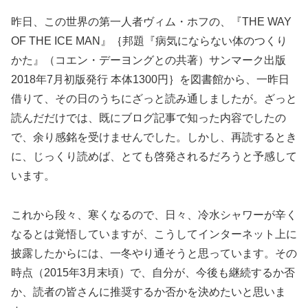
昨日、この世界の第一人者ヴィム・ホフの、『THE WAY
OF THE ICE MAN』｛邦題『病気にならない体のつくり
かた』（コエン・デーヨングとの共著）サンマーク出版
2018年7月初版発行 本体1300円｝を図書館から、一昨日
借りて、その日のうちにざっと読み通しましたが。ざっと
読んだだけでは、既にブログ記事で知った内容でしたの
で、余り感銘を受けませんでした。しかし、再読するとき
に、じっくり読めば、とても啓発されるだろうと予感して
います。
これから段々、寒くなるので、日々、冷水シャワーが辛く
なるとは覚悟していますが、こうしてインターネット上に
披露したからには、一冬やり通そうと思っています。その
時点（2015年3月末頃）で、自分が、今後も継続するか否
か、読者の皆さんに推奨するか否かを決めたいと思いま