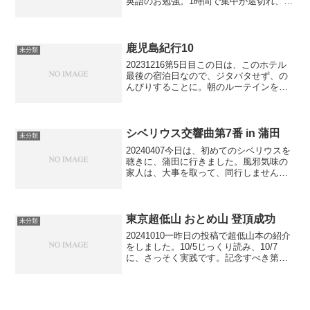
英語のお勉強。1時間で集中が途切れ、時
は昼前。サイゼリヤが500円ランチを始め
たらしい事を先日知って、一度行ってみ
たいと思っていたところなので、近くの
店を検...
鹿児島紀行10
未分類
20231216第5日目この日は、このホテル
最後の宿泊日なので、ジタバタせず、の
んびりすることに。朝のルーテインをこ
なし、午前中は、部屋でTVを見て過ごし
ます。午後から、明日は、桜島を経由し
て別のホテルなので、フェリーの下見に
行くことにしま...
シベリウス交響曲第7番 in 蒲田
未分類
20240407今日は、初めてのシベリウスを
聴きに、蒲田に行きました。風邪気味の
家人は、大事を取って、同行しません。
バスを乗り継いて蒲田まで行こうと思え
ば行けないことはありませんが、所要時
間が2時間を超えてしまいますので、気は
進みませんでし...
東京超低山 おとめ山 登頂成功
未分類
20241010一昨日の投稿で超低山本の紹介
をしました。10/5じっくり読み、10/7
に、さっそく実践です。記念すべき第一
座として、おとめ山（新宿区下落合 標高
33m)を選びました。我が家から都バス1
本で行ける点が決め手となりました。超
低山...