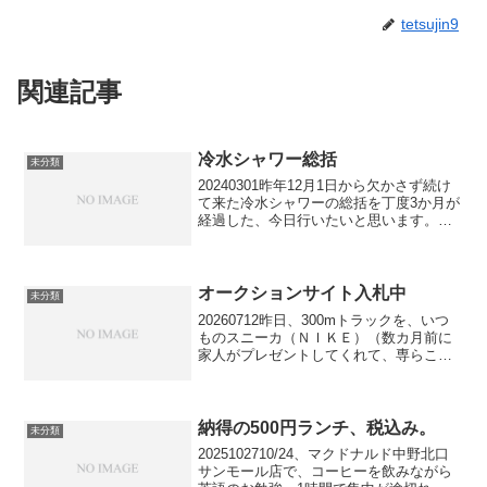
tetsujin9
関連記事
冷水シャワー総括
未分類
20240301昨年12月1日から欠かさず続け
て来た冷水シャワーの総括を丁度3か月が
経過した、今日行いたいと思います。率
直な感想として、”死ぬまで続けたい”で
す。水が最も冷たい12月、1月、2月の3か
月間、欠かさず続けられたということ
は、3...
オークションサイト入札中
未分類
20260712昨日、300mトラックを、いつ
ものスニーカ（ＮＩＫＥ）（数カ月前に
家人がプレゼントしてくれて、専らこれ
を履き続けていました）ではなく、久し
ぶりに履いた白のキャンバス地の底が平
べったい靴（デッキシューズ？）で走り
始めた途端、足...
納得の500円ランチ、税込み。
未分類
2025102710/24、マクドナルド中野北口
サンモール店で、コーヒーを飲みながら