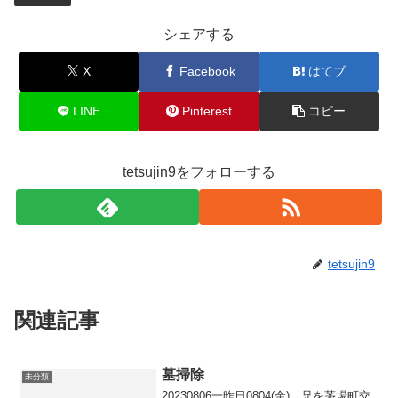
シェアする
X
Facebook
はてブ
LINE
Pinterest
コピー
tetsujin9をフォローする
tetsujin9
関連記事
墓掃除
未分類
20230806一昨日0804(金)、兄を茅場町交