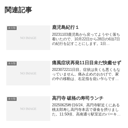
関連記事
鹿児島紀行１
未分類
20231103鹿児島から戻ってようやく落ち
着いたので、10月22日から28日の6泊7日
の紀行を記すことにします。1日
目
10月22日（日）1か月前
の予約解...
痛風症状再発11日目未だ快癒せず
未分類
2023072211日目。症状は良くも悪くもな
っていません。痛み止めのおかげで、家
の中の移動は、右足指を庇い乍らです
が、出来ています。ただ、期待するほ
ど、良くなっていません。腫れは一時よ
りも引きましたがまだ、患部に赤みがあ
ります。じっとして...
高円寺 破格の寿司ランチ
未分類
20250625昨日6/24、高円寺駅近くにある
桃太郎寿し高円寺本店で昼食を摂りまし
た。11:50頃、高南通り駅至近のパーキン
グメーターにクルマを停め、足早に向か
います。彼女は既に店内で待機中。
元々、ランチタイムは、驚く程のコスト