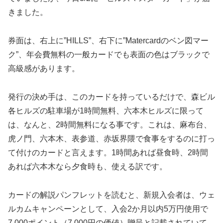
きました。
券面は、右上に”HILLS”、右下に”Matercardのベン図
マー
ク”、年会費無料の一般カードでも表面の色はブラックで
高級感があり
ます。
発行の決め手は、このカードを持っているだけで、森ビル
各ヒルズの駐車場が1時間無料、六本木ヒルズに限って
は、なんと、2時間無料になる事です。これは、麻布台、
虎ノ門、六本木、表参道、赤坂界隈で食事をするのに打っ
て付けのカードと言えます。1時間あれば昼食時、2時間
あれば六本木なら夕食時も、使える訳です。
カードの解説パンフレットを読むと、新規入会者は、ウェ
ルカムキャンペーンとして、入会2か月以内5万円使用で
7,000ポイント（7,000円の価値）贈呈と記載されていて、