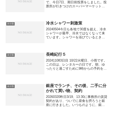
で、今日7日、期日前投票をしました。投
票所が行きつけのスーパーマーケットの
近くなので、クルマで行けるのが好都合
です。昼前に小雪が降って来たので、急
いで昼食を摂り、スーパーの駐車場にク
ルマを停め、歩い...
冷水シャワー刺激策
未分類
20240504今日も各地で30度を超え、冷水
シャワーが最早、冷水ではなくなって来
ています。シャワーを浴びているとき
も、その後も、いま一つピリッと来ませ
ん。何かうまい案はないものかと、数日
前から考えていましたが、今日、その解
決策になるかも知...
長崎紀行５
未分類
202411083日目 10/22火曜日、小雨です。
この日は、レンタカーの日です。朝、ゆ
ったりと過ごすために9時からの予約を10
時からに変更しました。”今日は、長崎市
街から、クルマで1時間以内の範囲で源泉
掛け流し温泉を探そう、そして、午後
だ...
銀座でランチ、その後、二手に分
未分類
かれて買い物、契約
20260320昨日3/19、13:30に事務所の賃貸
契約があり、ついでに昼食を摂ろうと銀
座に行きました。いつものように、銀座
三越駐車場にクルマを収め、何処に行こ
うかと検討します。なにやら家人は、ユ