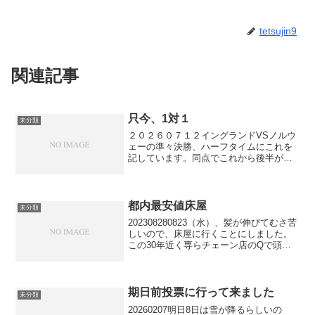
tetsujin9
関連記事
只今、1対１
未分類
２０２６０７１２イングランドVSノルウ
ェーの準々決勝、ハーフタイムにこれを
記しています。同点でこれから後半がス
タート。面白くなってきましたね。これ
からノンアルを開けて至福のときです。
次の試合はアルゼンチンVSスイスです
が、TV生中継はなし。...
都内最安値床屋
未分類
202308280823（水）、髪が伸びてむさ苦
しいので、床屋に行くことにしました。
この30年近く専らチェーン店のQで頭を
刈っています。65歳になってからはシニ
ア割引が使えて昨年3月まで一般1,200円
の処1,100円で、やって貰えて、とて...
期日前投票に行って来ました
未分類
20260207明日8日は雪が降るらしいの