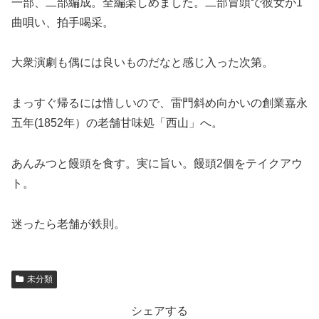
一部、二部編成。全編楽しめました。二部冒頭で彼女が1
曲唄い、拍手喝采。
大衆演劇も偶には良いものだなと感じ入った次第。
まっすぐ帰るには惜しいので、雷門斜め向かいの創業嘉永
五年(1852年）の老舗甘味処「西山」へ。
あんみつと饅頭を食す。実に旨い。饅頭2個をテイクアウ
ト。
迷ったら老舗が鉄則。
未分類
シェアする