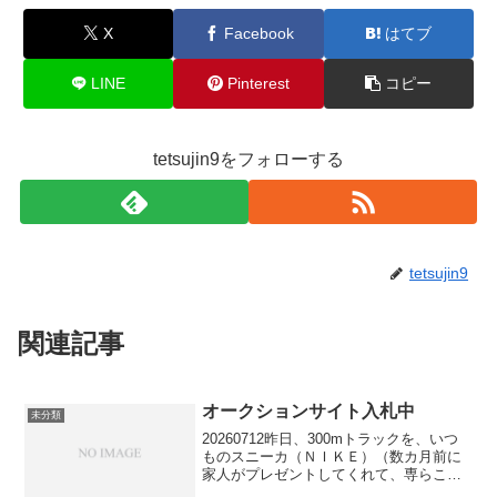
X
Facebook
はてブ
LINE
Pinterest
コピー
tetsujin9をフォローする
tetsujin9
関連記事
オークションサイト入札中
未分類
20260712昨日、300mトラックを、いつ
ものスニーカ（ＮＩＫＥ）（数カ月前に
家人がプレゼントしてくれて、専らこれ
を履き続けていました）ではなく、久し