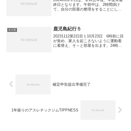
終日となります。午前中は、2時間掛け
て、自分の部屋の整理をすることにしま
した。部屋全体はハードルが高く、一部
分のみ、片付けることにします。部屋で
の過ごし方は、殆ど、椅子に座って机の
上にあるノートパ...
鹿児島紀行５
未分類
20231112第2日目１10月23日 6時前に目
が覚め、家人を起こさないように運動着
に着替え、そ～と部屋を出ます。24時間
オープンしているジムでの朝トレーニン
グです。起き抜け、まだ、からだが目覚
めていないときに激しい運動は禁物です
ので、一...
確定申告提出準備完了
1年振りのアスレチックジムTIPPNESS