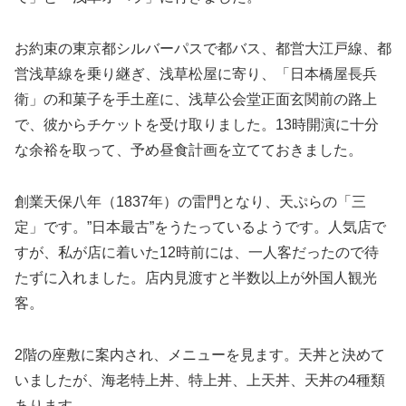
お約束の東京都シルバーパスで都バス、都営大江戸線、都
営浅草線を乗り継ぎ、浅草松屋に寄り、「日本橋屋長兵
衛」の和菓子を手土産に、浅草公会堂正面玄関前の路上
で、彼からチケットを受け取りました。13時開演に十分
な余裕を取って、予め昼食計画を立てておきました。
創業天保八年（1837年）の雷門となり、天ぷらの「三
定」です。”日本最古”をうたっているようです。人気店で
すが、私が店に着いた12時前には、一人客だったので待
たずに入れました。店内見渡すと半数以上が外国人観光
客。
2階の座敷に案内され、メニューを見ます。天丼と決めて
いましたが、海老特上丼、特上丼、上天丼、天丼の4種類
あります。