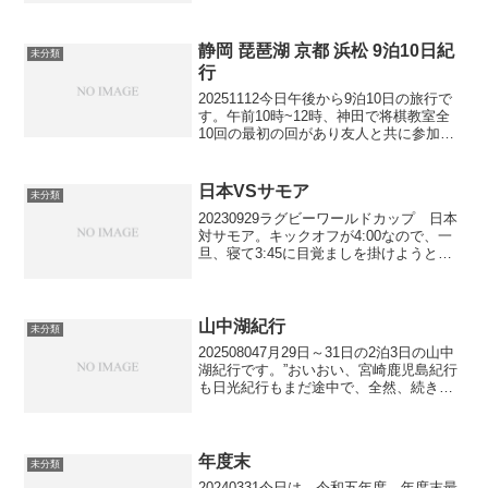
ぶりに履いた白のキャンバス地の底が平
べったい靴（デッキシューズ？）で走り
始めた途端、足...
静岡 琵琶湖 京都 浜松 9泊10日紀
未分類
行
20251112今日午後から9泊10日の旅行で
す。午前10時~12時、神田で将棋教室全
10回の最初の回があり友人と共に参加の
為、午後出発となります。旅程は、第1
日 静岡泊、第2～4日 琵琶湖畔泊、第5
～7日 京都宝ヶ池泊、第8日 京都東山
日本VSサモア
未分類
泊...
20230929ラグビーワールドカップ 日本
対サモア。キックオフが4:00なので、一
旦、寝て3:45に目覚ましを掛けようと思
っていましたが、あまり眠くもないの
で、このまま起き続けることにしまし
た。只今1:30。 むしろ、こうして、起
きて、刻...
山中湖紀行
未分類
202508047月29日～31日の2泊3日の山中
湖紀行です。”おいおい、宮崎鹿児島紀行
も日光紀行もまだ途中で、全然、続きの
投稿がないじゃないか”と言う声が多数あ
るのは承知しています。両紀行とも内容
盛り沢山で、現時点では、とても書き切
れそう...
年度末
未分類
20240331今日は、令和五年度、年度末最