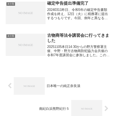
車から降り、建物...
確定申告提出準備完了
未分類
20240311昨日、令和5年の確定申告書類
作成を終え、12日（火）に税務署に提出
するつもりです。今回、例年と異なる点
は、不動産の譲渡収入があったことでし
た。しかし、取得費の方が譲渡費よりも
大幅に高かった為、不動産を売っても大
きな赤字となり...
古物商等法令講習会に行ってきま
未分類
した
20251105本日14:30からの野方警察署主
催、中野・野方古物商防犯協力会共催の
令和7年度講習会に参加しました。この講
習会は年に一度開催されていて、2018年
に古物商となって以来、毎年(コロナ期を
除く）参加しています。私の場合、監督
官庁...
日本唯一の純正奈良漬
南紀白浜熊野紀行５