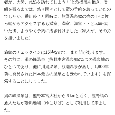
者が、大勢、此処を訪れてしまう！”と危機感を抱き、番
組を観るまでは、悠々閑々として宿の予約を怠っていたの
でしたが、番組終了と同時に、熊野温泉郷の宿のHPに片
っ端からアクセスするも満室、満室、満室・・と5,6軒続
いた後、ようやく予約に漕ぎ付けました（家人が、その労
を担いました）
旅館のチェックインは15時なので、まだ間があります。
その前に、湯の峰温泉（熊野本宮温泉郷の3つの温泉地の
ひとつであり、他に川湯温泉、渡瀬温泉があり、1,800年
前に発見された日本最古の温泉とも云われています）を探
索することにしました。
湯の峰温泉は、熊野本宮大社から３kmと近く、熊野詣の
旅人たちが湯垢離場（ゆごりば）として利用して来まし
た。