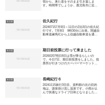
宿から、来た道をそのまま引き返しま
す。時間帯でしょうか、鹿児島市に近づ
くにつれ、車の数が増えて来ます。ハッ
キリとした当てはありませんでしたが、
鹿児島市、いや、鹿児島県最大の繁華
街、天文館に行くこ...
佐久紀行
未分類
202407157月9日～11日の2泊3日の佐久紀
行です。7月9日 9時30分に出発。関越自
動車道練馬ICから上信越自動車道を通っ
て佐久ICまで渋滞もなく途中、PA、SAで
食事をしたり休憩したりと、ゆっくり走
りました。横川SAで食べた、おぎ...
期日前投票に行って来ました
未分類
20260207明日8日は雪が降るらしいの
で、今日7日、期日前投票をしました。投
票所が行きつけのスーパーマーケットの
近くなので、クルマで行けるのが好都合
です。昼前に小雪が降って来たので、急
いで昼食を摂り、スーパーの駐車場にク
ルマを停め、歩い...
長崎紀行６
未分類
20241115旅行3日目、資料館の次の目的
地は、源泉掛け流し温泉です。小雨が止
んで快適なドライブ日和となりました。
ナビ登録して1時間弱の運転後、目的地に
到着。クルマの中から建物に目を遣る
と、なんだか人気がありません。彼女が