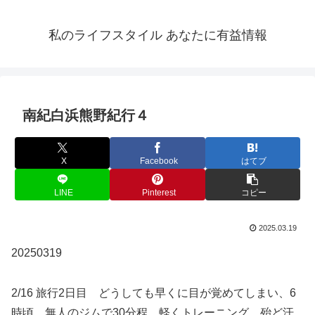
私のライフスタイル あなたに有益情報
南紀白浜熊野紀行４
X
Facebook
はてブ
LINE
Pinterest
コピー
2025.03.19
20250319
2/16 旅行2日目 どうしても早くに目が覚めてしまい、6
時頃、無人のジムで30分程、軽くトレーニング。殆ど汗