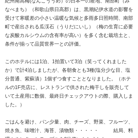
紀州南高梅(なんこううめ）の日本一の産地、南部町（み
なべまち）
（和歌山県日高郡）は、黒潮紀伊水道の影響を
受けて寒暖差の小さい温暖な気候と多雨多日照時間、南部
町で産出される瓜渓石（うりだにいし）（梅の生育に必要
な炭酸カルシウムの含有率が高い）を多く含む栽培土
と、
条件が揃って品質世界一との評価。
このホテルには1泊、1拍置いて3泊（笑ってくれました
か）
で計4泊しましたが、各朝食とも3種(塩分少な目、塩
分普通、紫蘇漬）1個ずつ食すこととなりました
。（ホテ
ルの1F売店に、レストランで供された梅干しを販売して
いて土産用に数個、最終日チェックアウトの際、購入しま
した。）
ごはんを避け、パン少量、肉、チーズ、野菜、フルーツ、
焼き魚、味噌汁、海苔、漬物類・・・・・ 結局、料