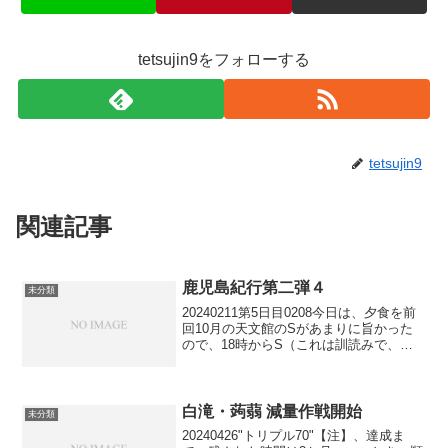
tetsujin9をフォローする
tetsujin9
関連記事
鹿児島紀行第二弾４
未分類
20240211第5日目0208今日は、夕食を前
回10月の天文館のSがあまりに旨かった
ので、18時からS（これは訓読みで、正
式名称は音読みでN）を予約。午後は、こ
の前と同じコインランドリーで洗濯をし
することに。所用時間1時間なのでこの時
間を...
白滝・蒟蒻 減量作戦開始
未分類
20240426"トリプル70"【注】、達成ま