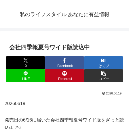
私のライフスタイル あなたに有益情報
会社四季報夏号ワイド版読込中
X
Facebook
はてブ
LINE
Pinterest
コピー
2026.06.19
20260619
発売日の6/16に届いた会社四季報夏号ワイド版をざっと読
込中です。