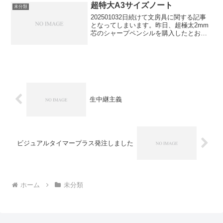
年齢になる...
超特大A3サイズノート
未分類
202501032日続けて文房具に関する記事
となってしまいます。昨日、超極太2mm
芯のシャープペンシルを購入したとお伝
えしましたが、つい1時間前に、”2mm芯
シャープペンシルで文字を書くのに、普
通サイズのA4ノートではシャープペンシ
ル様に失...
生中継主義
ビジュアルタイマープラス発注しました
ホーム
未分類