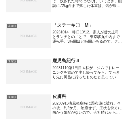
で、残された時間は3か月。いっとき、順
調に72kg台まで落ちた体重は、気が緩ん
だか、そのまま落ち続けるどころかプラ
スに転上し、只今75kg台。これではいか
んと、5日前から、夕飯は、米の替りに白
滝...
「ステーキ〇 M」
未分類
20231014一昨日10/12、家人が昔の上司
とランチとのことで、東京駅丸の内まで
運転手。3時間ほど時間があるので、クル
マを日本橋Mに停めて、つい数日前に知
った、ステーキチェーン店に東京都シル
バーパスを使って行くことにしました。
このチェー...
鹿児島紀行４
未分類
20231110第1日目４私が、ジムでトレー
ニングを始めて少し経ってから、てっき
り先に風呂に行ったものだと思っていた
家人が、ジムの入口ドアを開けて、にこ
にこしながら近づいて来ます。「今、エ
ステの受付にお風呂が済んだらお願いし
ますと予約を入れ...
皮膚科
未分類
20230915痛風発症時に湿布薬に被れ、そ
の後、約2か月、治癒せず、症状も快方に
向かう気配がないので、会社時代からお
世話になっている新橋の皮膚科に診て貰
うことにしました。私の1歳年長である先
生とは、20年来のお付き合いです。この