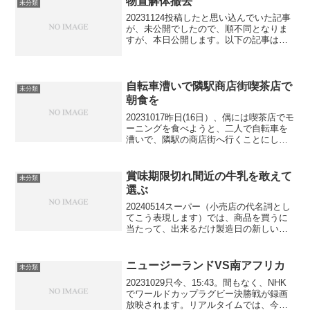
物置解体撤去
未分類
20231124投稿したと思い込んでいた記事
が、未公開でしたので、順不同となりま
すが、本日公開します。以下の記事は
20231021に書き記したものです。
20231021昨日、10月20日、懸案だった実
家の物置２基を解体撤去することが出来
まし...
自転車漕いで隣駅商店街喫茶店で
未分類
朝食を
20231017昨日(16日）、偶には喫茶店でモ
ーニングを食べようと、二人で自転車を
漕いで、隣駅の商店街へ行くことにしま
した。1台は電動自転車。もう1台は、電
動でない、普通の自転車。勿論、私は普
通の自転車です。普段は彼女の自転車を
賞味期限切れ間近の牛乳を敢えて
未分類
借用して、...
選ぶ
20240514スーパー（小売店の代名詞とし
てこう表現します）では、商品を買うに
当たって、出来るだけ製造日の新しい、
換言すると賞味期限の長い商品を選んで
来ました。しかし、今日、敢えて賞味期
限切れ間近の商品を購入しました。その
ニュージーランドVS南アフリカ
未分類
商品とは、”牛乳...
20231029只今、15:43。間もなく、NHK
でワールドカップラグビー決勝戦が録画
放映されます。リアルタイムでは、今朝