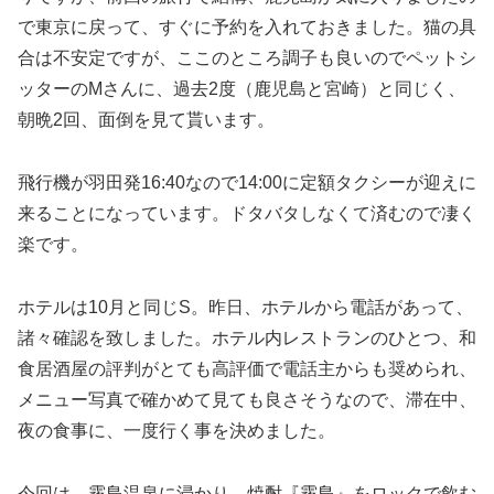
で東京に戻って、すぐに予約を入れておきました。猫の具
合は不安定ですが、ここのところ調子も良いのでペットシ
ッターのMさんに、過去2度（鹿児島と宮崎）と同じく、
朝晩2回、面倒を見て貰います。
飛行機が羽田発16:40なので14:00に定額タクシーが迎えに
来ることになっています。ドタバタしなくて済むので凄く
楽です。
ホテルは10月と同じS。昨日、ホテルから電話があって、
諸々確認を致しました。ホテル内レストランのひとつ、和
食居酒屋の評判がとても高評価で電話主からも奨められ、
メニュー写真で確かめて見ても良さそうなので、滞在中、
夜の食事に、一度行く事を決めました。
今回は、霧島温泉に浸かり、焼酎『霧島』をロックで飲む