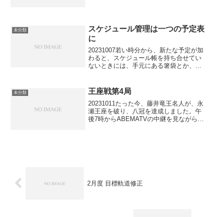
4:00キックオフで決着が付いている試合
ですが、今の今まで、ニュース等で、結
果を知ることなく過ごして来ました。本
来なら...
スケジュール管理は一つの予定表
未分類
に
20231007若い時分から、新たな予定が加
わると、スケジュール帳を持ち合せてい
ないときには、手元にある箸袋とか、レ
シートの裏面とか、頭の中に書き留めて
いました。当たり前ですが、ときどきポ
カしてきた訳です。仕事を第一線から退
王座戦第4局
未分類
いた今は、新たな...
20231011たった今、藤井竜王名人が、永
瀬王座を破り、八冠を達成しました。午
後7時からABEMATVの中継を見ながら、
世界最高の将棋頭脳の持ち主同士の息詰
まる熱戦を堪能していたところでした。
AI予想永瀬98%の最終盤で、私でも詰め
られそ...
2月度 目標軌道修正