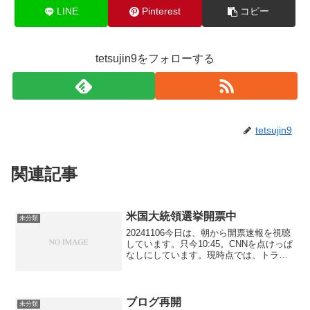
LINE
Pinterest
コピー
tetsujin9をフォローする
tetsujin9
関連記事
米国大統領選挙開票中
未分類
20241106今日は、朝から開票速報を視聴
しています。只今10:45。CNNを点けっぱ
なしにしています。現時点では、トラン
プ候補有利。ドル円為替も開票と同時に
ほぼ一直線に1.5円上昇。10時頃からもみ
合い状態です。日本のマスコミ報道は、
ト...
ブログ再開
未分類