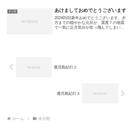
みのアイスホッケーです。勿論、カナダ
を応援し...
あけましておめでとうございます
未分類
20240101新年おめでとうございます。夕
方までの穏やかな元旦が、震度７の地震
で一気に正月気分が吹っ飛んでしまいま
したね。地震発生時に偶々NHKテレビを
見ていて、女性アナウンサーの緊迫した
強い口調での避難を呼び掛ける語りアナ
ウンスに拍手で...
鹿児島紀行２
鹿児島紀行３
ホーム
未分類