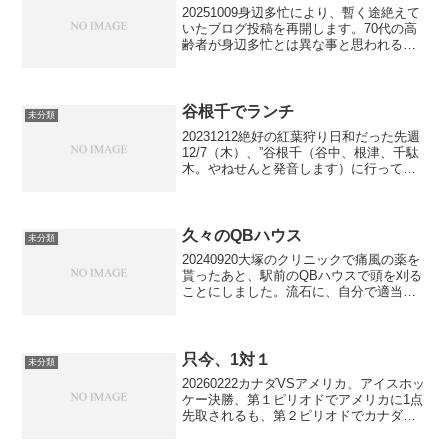
20251009身辺多忙により、暫く途絶えて
いたブログ投稿を再開します。70代の高
齢者が身辺多忙とは異な事と思われるか
もしれませんね。お分かりの方もおられ
るかも知れませんが、資格試験三銃士が
やっと10/5に終了しました。具体的には
9/16国...
谷根千でランチ
未分類
20231212絶好の紅葉狩り日和だった先週
12/7（木）、”谷根千（谷中、根津、千駄
木。やねせんと発音します）に行ってラ
ンチしよう”ということになり、出掛けま
した。家人が調べた限りでは、適当な店
が見当たらず、エリア外ではあるが、本
郷にある...
久々のQBハウス
未分類
20240920大塚のクリニックで痛風の薬を
貰ったあと、駅前のQBハウスで頭を刈る
ことにしました。流石に、自分で適当に
バリカンで刈ったまま放置していると頭
が無政府状態となり、プロによる調髪が
必要だろうと考えた次第です。浅草まで
行くのは、この...
只今、1対１
未分類
20260222カナダVSアメリカ、アイスホッ
ケー決勝、第１ピリオドでアメリカに1点
先取されるも、第２ピリオドでカナダも
シュートを決め、1対１の同点で、只今、
インターミッション。4年に1度、決勝の