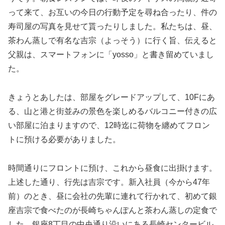
って来て、お互いの今日の行動予定を尋ね合ったり、件の
寿司屋の写真を見せて貰ったりしました。私たちは、昼、
茶わん蒸しで有名な吉宗（よっそう）に行く旨、伝えると
父親は、スマートフォンに「yosso」と書き留めていまし
た。
きょうとあしたは、部屋をグレードアップして、10Fにあ
る、山と港と街並みの景色を楽しめるバルコニー付きの広
い部屋に泊まりますので、12時迄に荷物を纏めてフロン
トに預ける必要がありました。
時間通りにフロントに預け、これから昼食に出掛けます。
上述した通り、行先は吉宗です。新入社員（今から47年
前）のとき、昼に会社の先輩に連れて行かれて、初めて銀
座吉宗で食べたのが長崎ちゃんぽんと茶わん蒸しの定食で
した。銀座8丁目の中央通り沿いにある長崎センタービル