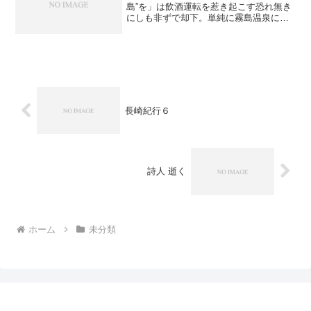
島”を」は飲酒運転を惹き起こす恐れ無き
にしも非ずで却下。単純に霧島温泉に浸
かる事を目的のドライブとしました。途
中、霧島神宮（前回も訪れましたが、出
発時間の関係で神社入口の階段を上がっ
た所で引き...
長崎紀行６
詩人 逝く
ホーム
未分類