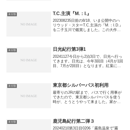
しくはドアを開いた）ことのある、「レ
ストラン日本橋 桂」で洋食を摂ることに
しました。場所...
T.C.主演『M.：I.』
未分類
202308235日前の8/18、いま公開中のハ
リウッド・スターT.C.主演の『M.：I.D.』
を二子玉川で鑑賞しました。この大作は
大きなスクリーンが相応しいと、IMAXシ
アター限定で映画館を探した結果、駐車
場が便利な二子玉川にしました。初...
日光紀行第3弾1
未分類
20241127今日から2泊3日で、日光へ行っ
てきます。日光は、今年3回目（4月が1回
目、7月が2回目）となります。紅葉に
は、少々遅すぎるかもしれませんが、飼
い猫の調子が小康状態なので、決行しま
した。ペットシッターのMさんには、何
度も何度も...
東京都シルバーパス初利用
未分類
最寄りのJRの駅まで、バスで行く用事が
できたので、東京都シルバーパスを使う
時が、とうとうやって来ました。家から
バス停まで200mの距離をゆっくりゆっく
り歩きます。痛風の症状が思わしくあり
ません。バス停のベンチに腰を下ろし、
ピンク色のパスを左...
鹿児島紀行第二弾３
未分類
20240210第3日目0206「霧島温泉で“霧