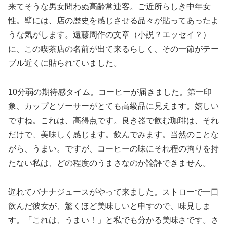
来てそうな男女問わぬ高齢常連客。ご近所らしき中年女
性。壁には、店の歴史を感じさせる品々が貼ってあったよ
うな気がします。遠藤周作の文章（小説？エッセイ？）
に、この喫茶店の名前が出て来るらしく、その一節がテー
ブル近くに貼られていました。
10分弱の期待感タイム。コーヒーが届きました。第一印
象、カップとソーサーがとても高級品に見えます。嬉しい
ですね。これは、高得点です。良き器で飲む珈琲は、それ
だけで、美味しく感じます。飲んでみます。当然のことな
がら、うまい。ですが、コーヒーの味にそれ程の拘りを持
たない私は、どの程度のうまさなのか論評できません。
遅れてバナナジュースがやって来ました。ストローで一口
飲んだ彼女が、驚くほど美味しいと申すので、味見しま
す。「これは、うまい！」と私でも分かる美味さです。さ