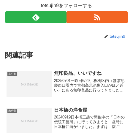
tetsujin9をフォローする
tetsujin9
関連記事
無印良品、いいですね
未分類
20250701一昨日6/29、板橋区内（ほぼ池
袋西口圏内で首都高北池袋入口がほど近
い）にある無印良品に行ってきました。
ここは、大型店舗で品揃え豊か。駐車場
も完備。店内に喫茶コーナーもあるの
で、”今日は大量買い”を宣言している家人
を邪魔せぬ...
日本橋の洋食屋
未分類
20240919日本橋三越で開催中の「日本の
伝統工芸展」に行ってみようと、昼時に
日本橋に向かいました。まずは、腹ごし
らえと、以前、一度、暖簾を潜った（正