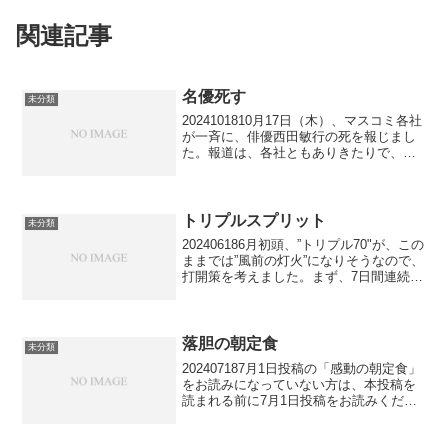
関連記事
名優死す
未分類
2024101810月17日（木）、マスコミ各社
が一斉に、俳優西田敏行の死を報じまし
た。報道は、各社ともありきたりで、
『釣りバカ日誌』、『池中玄太80キ
ロ』、『もしもピアノが弾けたなら』で
紅白出場、『ドクターX』、幾つかの大河
ドラマ等々に出...
トリプルスプリット
未分類
202406186月初頭、”トリプル70"が、この
ままでは”風前の灯火”になりそうなので、
打開策を考えました。まず、7日間連続
で、区立総合体育館ジムで1時間みっちり
トレーニングしました。往復は自転車。
行って帰って1時間半。これなら毎日、続
け...
落胆の朝定食
未分類
202407187月1日投稿の「感動の朝定食」
をお読みになっていない方は、本投稿を
読まれる前に7月1日投稿をお読みくださ
い。昨日、7月17日、中村橋で早朝トレー
ニング（クロストレーナー）で掻いた汗