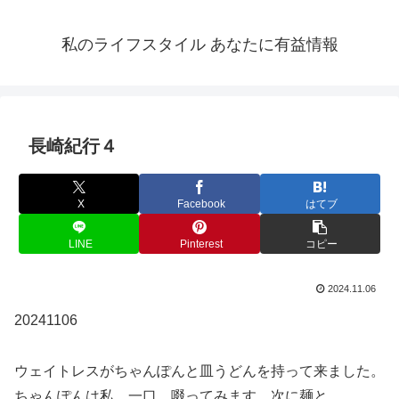
私のライフスタイル あなたに有益情報
長崎紀行４
X
Facebook
はてブ
LINE
Pinterest
コピー
2024.11.06
20241106
ウェイトレスがちゃんぽんと皿うどんを持って来ました。
ちゃんぽんは私。一口、啜ってみます。次に麺と