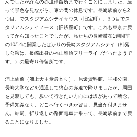
んでしたが終点の赤迫停留所まで行くことにしました。座
って景色を見ながら、束の間の休息です。長崎駅前から2
つ目、でスタジアムシテイサウス（旧宝町）、3つ目でス
タジアムシテイノース（旧銭座町）です。これも東京に戻
ってから知ったことでしたが、私たちの長崎滞在1週間前
の10/14に開業したばかりの長崎スタジアムシテイ（杮落
し公演は、長崎出身の福山雅治フリーライブだったようで
す。）の最寄り停留所です。
浦上駅前（浦上天主堂最寄り）、原爆資料館、平和公園、
長崎大学などを通過して終点の赤迫で降りましたが、周囲
を見渡しても、歩いて行きたい方向には坂があって断念。
予備知識なく、どこへ行くべきか皆目、見当が付きませ
ん。結局、折り返しの路面電車に乗って、長崎駅前まで戻
ることになりました。