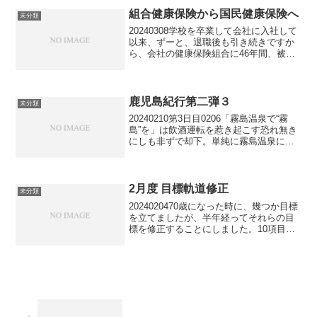
を、シャワーでさっぱり流し去り、靴下
を履き替...
組合健康保険から国民健康保険へ
未分類
20240308学校を卒業して会社に入社して
以来、ずーと、退職後も引き続きですか
ら、会社の健康保険組合に46年間、被保
険者であり続けて来ましたが、今月末を
もって退会することにしました。切っ掛
けは、会社から保険料額のお知らせが届
き、令和6年度...
鹿児島紀行第二弾３
未分類
20240210第3日目0206「霧島温泉で“霧
島”を」は飲酒運転を惹き起こす恐れ無き
にしも非ずで却下。単純に霧島温泉に浸
かる事を目的のドライブとしました。途
中、霧島神宮（前回も訪れましたが、出
発時間の関係で神社入口の階段を上がっ
た所で引き...
2月度 目標軌道修正
未分類
2024020470歳になった時に、幾つか目標
を立てましたが、半年経ってそれらの目
標を修正することにしました。10項目の
み列挙します。①体重・・・・・75kgを
達成済みで、昨年10月に72.5kgに上方修
正済みですが、先月には72.95kg...