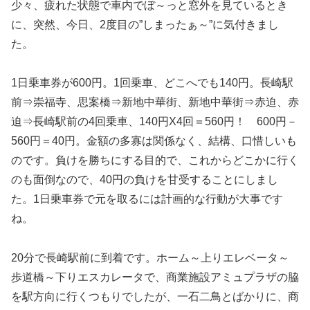
少々、疲れた状態で車内でぼ～っと窓外を見ているとき
に、突然、今日、2度目の”しまったぁ～”に気付きまし
た。
1日乗車券が600円。1回乗車、どこへでも140円。長崎駅
前⇒崇福寺、思案橋⇒新地中華街、新地中華街⇒赤迫、赤
迫⇒長崎駅前の4回乗車、140円X4回＝560円！ 600円－
560円＝40円。金額の多寡は関係なく、結構、口惜しいも
のです。負けを勝ちにする目的で、これからどこかに行く
のも面倒なので、40円の負けを甘受することにしまし
た。1日乗車券で元を取るには計画的な行動が大事です
ね。
20分で長崎駅前に到着です。ホーム～上りエレベータ～
歩道橋～下りエスカレータで、商業施設アミュプラザの脇
を駅方向に行くつもりでしたが、一石二鳥とばかりに、商