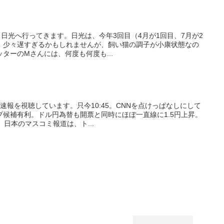
日で、日光へ行ってきます。日光は、今年3回目（4月が1回目、7月が2
、少々遅すぎるかもしれませんが、飼い猫の調子が小康状態なの
ターのMさんには、何度も何度も...
開票速報を視聴しています。只今10:45。CNNを点けっぱなしにして
候補有利。ドル円為替も開票と同時にほぼ一直線に1.5円上昇。
日本のマスコミ報道は、ト...