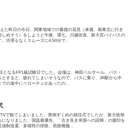
開を迎えた昨日の今日、関東地域での最後の花見（来週、南東北に行き
楽しめそう）をしようと午後、環七、川越街道、新大宮バイパスの
渋滞もなくスムーズに4,50分で...
、2回目となるFP1級試験日でした。会場は、神田ベルサール。バス・
うとすると、疲れてしまいそうなので、バスに乗り、JR駅から中
での途中にベローチェがあったの...
式
説までTVで観てしまいました。異例ずくめの就任式でしたが、新大統領
ちになりました。国益最優先、「古き良き米国への回帰」の旗印を
強制送還、多様性の排除、前政権施...