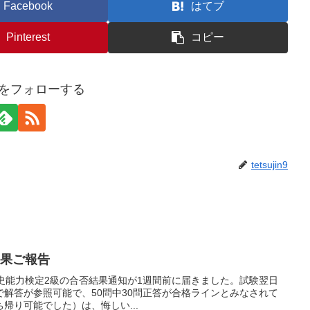
Facebook
はてブ
Pinterest
コピー
jin9をフォローする
tetsujin9
結果ご報告
験した歴史能力検定2級の合否結果通知が1週間前に届きました。試験翌日
解答が参照可能で、50問中30問正答が合格ラインとみなされて
帰り可能でした）は、悔しい...