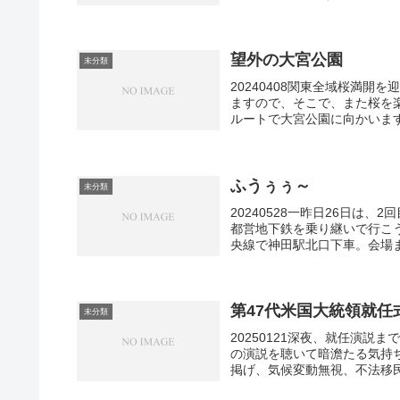
望外の大宮公園
未分類
20240408関東全域桜満
ますので、そこで、また桜を
ルートで大宮公園に向かいます。
ふうぅぅ～
未分類
20240528一昨日26日は
都営地下鉄を乗り継いで行こ
央線で神田駅北口下車。会場ま
第47代米国大統領就任
未分類
20250121深夜、就任演
の演説を聴いて暗澹たる気持
掲げ、気候変動無視、不法移民