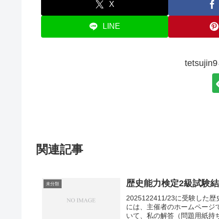
X
LINE
tetsu
関連記事
歴史能力検定2級試験
未分類
2025122411/23に受
には、主催者のホームページで
いて、私の解答（問題用紙持ち