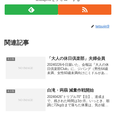
tetsujin9
関連記事
「大人の休日倶楽部」夫婦会員
未分類
20240226今日届いた、会報誌『大人の休
日倶楽部Club』に、ジパング（男性64歳
未満、女性60歳未満向けにミドルがあり
ます）の新規入会要件変更のお知らせが
記載されていました。夫婦会員の新規入
会は、3月末をもって、受付を終了すると
のこと...
白滝・蒟蒻 減量作戦開始
未分類
20240426"トリプル70"【注】、達成ま
で、残された時間は3か月。いっとき、順
調に72kg台まで落ちた体重は、気が緩ん
だか、そのまま落ち続けるどころかプラ
スに転上し、只今75kg台。これではいか