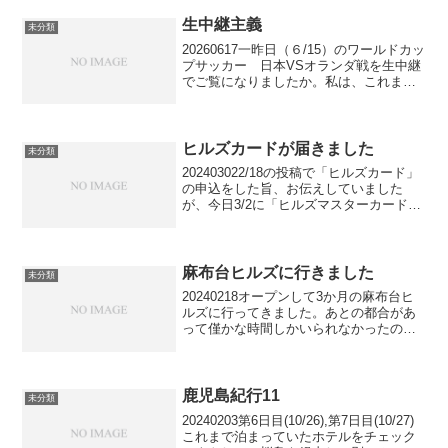
んと、5日前から、夕飯は、米の替りに白
滝...
生中継主義
未分類
20260617一昨日（６/15）のワールドカッ
プサッカー 日本VSオランダ戦を生中継
でご覧になりましたか。私は、これまで
全てのワールドカップ日本戦を生中継で
観て来ました。こう書くと、余程のサッ
カー好きと受け取られそうですが、4年に
1度のワ...
ヒルズカードが届きました
未分類
202403022/18の投稿で「ヒルズカード」
の申込をした旨、お伝えしていました
が、今日3/2に「ヒルズマスターカード」
が届きました。券面は、右上に”HILLS”、
右下に”Matercardのベン図マーク”、年会
費無料の一般カードでも表面...
麻布台ヒルズに行きました
未分類
20240218オープンして3か月の麻布台ヒ
ルズに行ってきました。あとの都合があ
って僅かな時間しかいられなかったので
全体像は把握出来ませんでしたが、雰囲
気は分かりました。タワーの周囲には、
高層ビル・マンションが林立していて、
凄いことになって...
鹿児島紀行11
未分類
20240203第6日目(10/26),第7日目(10/27)
これまで泊まっていたホテルをチェック