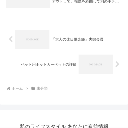
アウトして、桜島を経由して別のホテル
にチェックインしたのが10月26日。書く
べきことは沢山ありますが、今回は省略
します。最終日10/27にチェ...
「大人の休日倶楽部」夫婦会員
ペット用ホットカーペットの評価
ホーム
未分類
私のライフスタイル あなたに有益情報