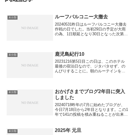
ルーフバルコニー大撤去
未分類
20240531昨日はルーフバルコニー大撤去
作戦の日でした。当初29日の予定が大雨
の為、1日順延となり30日となった次第で
す。バルコニーにある全て（樫材のベン
チ、大型3鉢以外）の撤去をします。午後
1時半、ハイエースで業者到着。私も頭に
タオル...
鹿児島紀行10
未分類
20231216第5日目この日は、このホテル
最後の宿泊日なので、ジタバタせず、の
んびりすることに。朝のルーテインをこ
なし、午前中は、部屋でTVを見て過ごし
ます。午後から、明日は、桜島を経由し
て別のホテルなので、フェリーの下見に
行くことにしま...
おかげさまでブログ2年目に突入
未分類
しました
20240718昨年の7月に始めたブログが、
今日7月18日から2年目となります。この1
年で141の投稿を積み重ねることが出来た
のも、読者高齢諸兄姉皆様のご訪問あっ
ての賜物です。ありがとうございます。
これを機に、当ブログのバージョンアッ
2025年 元旦
未分類
プを図...