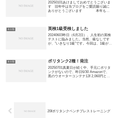
20250101あけましておめでとうございま
す 旧年中は当ブログをご愛読賜り誠に
ありがとうございます 本年も変
わらぬご愛顧の程お願い申し上げますさ
て、先日、品川区に在る「蛇窪神社」の
存在を知りました。ことし、私は巳年生
まれの歳男で、7...
英検1級受検しました
未分類
20240603昨日（6月2日）、人生初の英検
テストに臨みました。当然、級なしです
が、”いきなり1級”です。今回は、1級がど
のくらいのレベルなのかを把握するため
に、120%受からないことを分かったうえ
での受検です。会場は立教大学。初めて
キャ...
ポリタンク2種！発注
未分類
20250701真夏日が続く中、手元にポリタ
ンクがないので、昨日6/30 Amazonで、
黒のウオーターコンテナ12ℓ 2,060円と白
のウオータータンク30ℓ 1,365円を発注し
ました。別々の業者に発注で7月4日～13
日に届く予定です。...
20ℓポリタンクベンチプレストレーニング